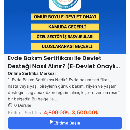
Evde Bakım Sertifikası Ile Devlet
Desteği Nasıl Alınır? (e-Devlet Onaylı
Rehber)
Online Sertifika Merkezi
1. Evde Bakım Sertifikası Nedir? Evde bakım sertifikası,
hasta veya yaşlı bireylerin günlük bakım, hijyen ve yaşam
desteğini sağlamak üzere eğitim almış kişilere verilen resmî
bir belgedir. Bu belge ile...
0 Dersler
4,800.00₺
3,500.00₺
Eğitim+Sertifika
Eğitime Başla