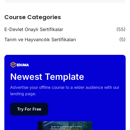
Course Categories
E-Devlet Onaylı Sertifikalar
(55)
Tarım ve Hayvancılık Sertifikaları
(5)
Newest Template
Advertise your offline course to a wider audience with our
landing page.
Try For Free