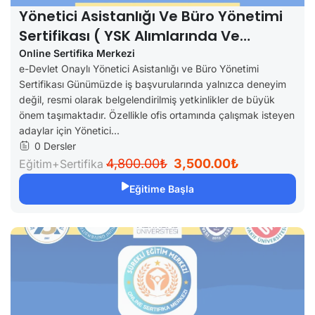
Yönetici Asistanlığı Ve Büro Yönetimi
Sertifikası ( YSK Alımlarında Ve
Özellerde Geçerli)
Online Sertifika Merkezi
e-Devlet Onaylı Yönetici Asistanlığı ve Büro Yönetimi
Sertifikası Günümüzde iş başvurularında yalnızca deneyim
değil, resmi olarak belgelendirilmiş yetkinlikler de büyük
önem taşımaktadır. Özellikle ofis ortamında çalışmak isteyen
adaylar için Yönetici...
0 Dersler
4,800.00₺
3,500.00₺
Eğitim+Sertifika
Eğitime Başla