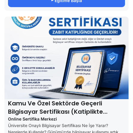
Eğitime Başla
Kamu Ve Özel Sektörde Geçerli
Bilgisayar Sertifikası (Katiplikte
Geçerli)
Online Sertifika Merkezi
Üniversite Onaylı Bilgisayar Sertifikası Ne İşe Yarar?
Nerelerde Kullanılır? Günümüzde bilgisayar kullanımı artık