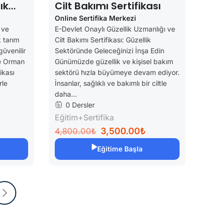
ık
Cilt Bakımı Sertifikası
Online Sertifika Merkezi
 ve
E-Devlet Onaylı Güzellik Uzmanlığı ve
k tarım
Cilt Bakımı Sertifikası: Güzellik
güvenilir
Sektöründe Geleceğinizi İnşa Edin
ve Orman
Günümüzde güzellik ve kişisel bakım
ikası
sektörü hızla büyümeye devam ediyor.
rle
İnsanlar, sağlıklı ve bakımlı bir ciltle
daha...
0 Dersler
Eğitim+Sertifika
3,500.00₺
4,800.00₺
Eğitime Başla