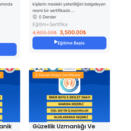
tamında
kişilerin mesleki yeterliliğini belgeleyen
resmi bir sertifikadır....
0 Dersler
Eğitim+Sertifika
3,500.00₺
4,800.00₺
Eğitime Başla
ı
E-Devlet Onaylı Sertifikalar
anik
Güzellik Uzmanlığı Ve