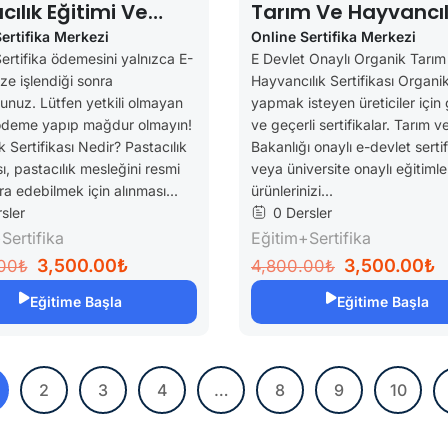
cılık Eğitimi Ve
Tarım Ve Hayvancıl
ikası
Sertifikası
ertifika Merkezi
Online Sertifika Merkezi
Sertifika ödemesini yalnızca E-
E Devlet Onaylı Organik Tarım
ze işlendiği sonra
Hayvancılık Sertifikası Organi
unuz. Lütfen yetkili olmayan
yapmak isteyen üreticiler için 
 ödeme yapıp mağdur olmayın!
ve geçerli sertifikalar. Tarım 
k Sertifikası Nedir? Pastacılık
Bakanlığı onaylı e-devlet sertif
sı, pastacılık mesleğini resmi
veya üniversite onaylı eğitimle
ra edebilmek için alınması...
ürünlerinizi...
sler
0 Dersler
Sertifika
Eğitim+Sertifika
3,500.00₺
3,500.00₺
00₺
4,800.00₺
Eğitime Başla
Eğitime Başla
2
3
4
…
8
9
10