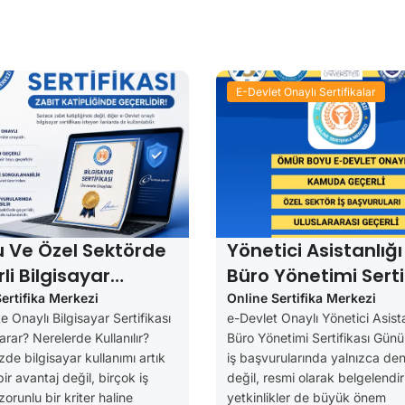
E-Devlet Onaylı Sertifikalar
 Ve Özel Sektörde
Yönetici Asistanlığı
li Bilgisayar
Büro Yönetimi Serti
ikası (Katiplikte
( YSK Alımlarında 
ertifika Merkezi
Online Sertifika Merkezi
e Onaylı Bilgisayar Sertifikası
e-Devlet Onaylı Yönetici Asista
li)
Özellerde Geçerli)
arar? Nerelerde Kullanılır?
Büro Yönetimi Sertifikası Gü
e bilgisayar kullanımı artık
iş başvurularında yalnızca de
ir avantaj değil, birçok iş
değil, resmi olarak belgelendir
zorunlu bir kriter haline
yetkinlikler de büyük önem