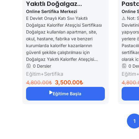
Yakıtlı Doğalgaz
Pasta
Kalorifer Ateşçisi
Sertif
Online Sertifika Merkezi
Online S
E Devlet Onaylı Katı Sıvı Yakıtlı
⚠️ Not: 
Sertifikası
Doğalgaz Kalorifer Ateşçisi Sertifikası
Devletini
Doğalgaz kullanılan apartman, site,
yapıyors
okul, hastane, fabrika ve benzeri
yerlere
kurumlarda kalorifer kazanlarının
Pastacılı
güvenli şekilde çalıştırılması için
sertifika
Doğalgaz Yakıtlı Kalorifer Ateşçisi...
olarak ic
0 Dersler
0 Der
Eğitim+Sertifika
Eğitim+
3,500.00₺
4,800.00₺
4,800.
Eğitime Başla
1