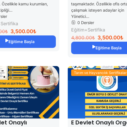
. Özellikle kamu kurumları,
taşımaktadır. Özellikle ofis or
pliği...
çalışmak isteyen adaylar için
sler
Yönetici...
0 Dersler
Sertifika
Eğitim+Sertifika
3,500.00₺
00₺
3,500.00₺
4,800.00₺
Eğitime Başla
Eğitime Başla
Tarım ve Hayvancılık Sertifikalar
let Onaylı
E Devlet Onaylı Org