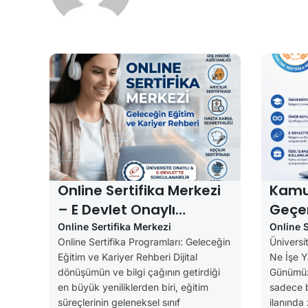
Online Sertifika Merkezi
Kamu
– E Devlet Onaylı
Geçer
Sertifikalar
Sertif
Online Sertifika Merkezi
Online S
Online Sertifika Programları: Geleceğin
Üniversit
Geçer
Eğitim ve Kariyer Rehberi Dijital
Ne İşe Y
dönüşümün ve bilgi çağının getirdiği
Günümüzd
en büyük yeniliklerden biri, eğitim
sadece b
süreçlerinin geleneksel sınıf
ilanında 