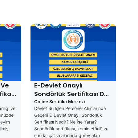
 Ve
E-Devlet Onaylı
fikası
Sondörlük Sertifikası DSİ
Ve
Alımlarında Geçerli
Online Sertifika Merkezi
nlığı ve
Devlet Su İşleri Personel Alımlarında
nümüzde
Geçerli E-Devlet Onaylı Sondörlük
neyim
Sertifikası Nedir? Ne İşe Yarar?
ilmiş
Sondörlük sertifikası, zemin etüdü ve
sondaj çalışmalarında görev alan