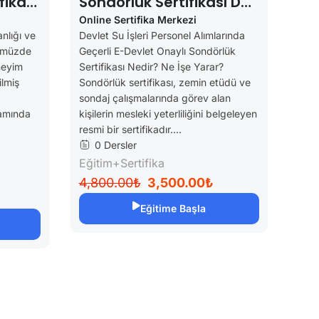
fikası
Sondörlük Sertifikası DSİ
Ve
Alımlarında Geçerli
Online Sertifika Merkezi
nlığı ve
Devlet Su İşleri Personel Alımlarında
nümüzde
Geçerli E-Devlet Onaylı Sondörlük
neyim
Sertifikası Nedir? Ne İşe Yarar?
ilmiş
Sondörlük sertifikası, zemin etüdü ve
sondaj çalışmalarında görev alan
tamında
kişilerin mesleki yeterliliğini belgeleyen
resmi bir sertifikadır....
0 Dersler
Eğitim+Sertifika
4,800.00₺
3,500.00₺
Eğitime Başla