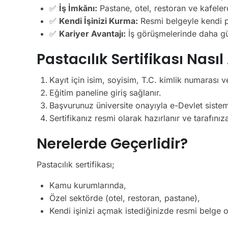
✅
İş İmkânı:
Pastane, otel, restoran ve kafelerd
✅
Kendi İşinizi Kurma:
Resmi belgeyle kendi pa
✅
Kariyer Avantajı:
İş görüşmelerinde daha gü
Pastacılık Sertifikası Nasıl 
Kayıt için isim, soyisim, T.C. kimlik numarası ve 
Eğitim paneline giriş sağlanır.
Başvurunuz üniversite onayıyla e-Devlet sistemi
Sertifikanız resmi olarak hazırlanır ve tarafınıza 
Nerelerde Geçerlidir?
Pastacılık sertifikası;
Kamu kurumlarında,
Özel sektörde (otel, restoran, pastane),
Kendi işinizi açmak istediğinizde resmi belge o