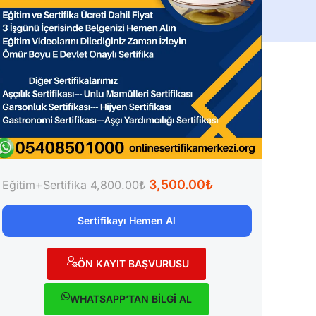
3,500.00₺
Eğitim+Sertifika
4,800.00₺
Sertifikayı Hemen Al
ÖN KAYIT BAŞVURUSU
WHATSAPP’TAN BİLGİ AL