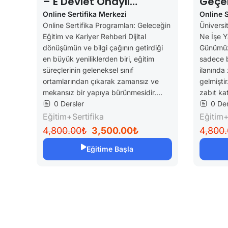
– E Devlet Onaylı
Geçer
Sertifikalar
Sertif
Online Sertifika Merkezi
Online S
Online Sertifika Programları: Geleceğin
Üniversit
Geçer
Eğitim ve Kariyer Rehberi Dijital
Ne İşe Y
dönüşümün ve bilgi çağının getirdiği
Günümüzd
en büyük yeniliklerden biri, eğitim
sadece b
süreçlerinin geleneksel sınıf
ilanında 
ortamlarından çıkarak zamansız ve
gelmiştir
mekansız bir yapıya bürünmesidir....
zabıt kati
0 Dersler
0 Der
Eğitim+Sertifika
Eğitim+
4,800.00₺
3,500.00₺
4,800
Eğitime Başla