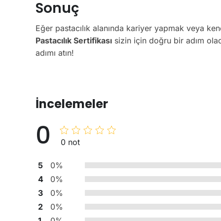
Sonuç
Eğer pastacılık alanında kariyer yapmak veya kend
Pastacılık Sertifikası
sizin için doğru bir adım ola
adımı atın!
İncelemeler
0
0 not
5
0%
4
0%
3
0%
2
0%
1
0%