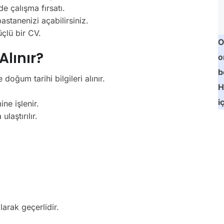
e çalışma fırsatı.
stanenizi açabilirsiniz.
çlü bir CV.
O
Alınır?
o
b
doğum tarihi bilgileri alınır.
H
i
ne işlenir.
ulaştırılır.
larak geçerlidir.