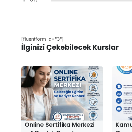
[fluentform id="3"]
İlginizi Çekebilecek Kurslar
Online Sertifika Merkezi
Kamu