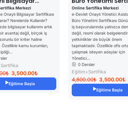
li Bilgisayar
Büro Yönetimi Serti
ikası (Katiplikte
( YSK Alımlarında 
ertifika Merkezi
Online Sertifika Merkezi
e Onaylı Bilgisayar Sertifikası
e-Devlet Onaylı Yönetici Asista
li)
Özellerde Geçerli)
arar? Nerelerde Kullanılır?
Büro Yönetimi Sertifikası Gü
e bilgisayar kullanımı artık
iş başvurularında yalnızca de
ir avantaj değil, birçok iş
değil, resmi olarak belgelendir
zorunlu bir kriter haline
yetkinlikler de büyük önem
. Özellikle kamu kurumları,
taşımaktadır. Özellikle ofis or
pliği...
çalışmak isteyen adaylar için
sler
Yönetici...
0 Dersler
Sertifika
Eğitim+Sertifika
.00₺
3,500.00₺
4,800.00₺
3,500.00₺
Eğitime Başla
Eğitime Başla