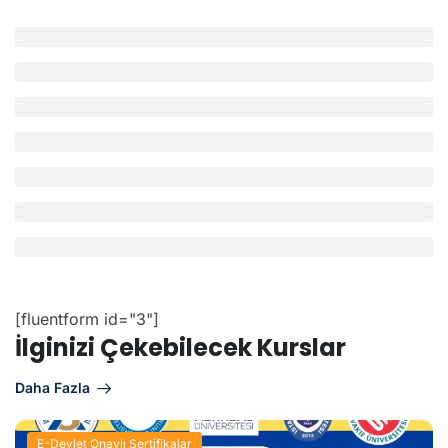
İncelemeler
0
0 not
5
0%
4
0%
3
0%
2
0%
1
0%
[fluentform id="3"]
İlginizi Çekebilecek Kurslar
Daha Fazla