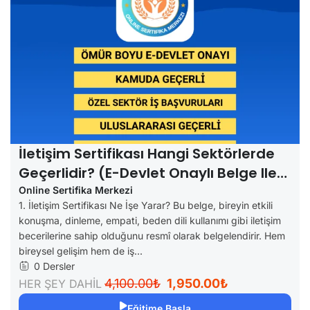
İletişim Sertifikası Hangi Sektörlerde
Geçerlidir? (e-Devlet Onaylı Belge Ile
İş Fırsatları)
Online Sertifika Merkezi
1. İletişim Sertifikası Ne İşe Yarar? Bu belge, bireyin etkili
konuşma, dinleme, empati, beden dili kullanımı gibi iletişim
becerilerine sahip olduğunu resmî olarak belgelendirir. Hem
bireysel gelişim hem de iş...
0 Dersler
4,100.00₺
1,950.00₺
HER ŞEY DAHİL
Eğitime Başla