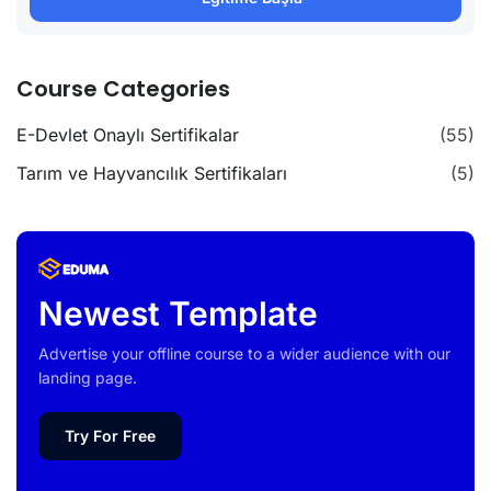
Course Categories
E-Devlet Onaylı Sertifikalar
(55)
Tarım ve Hayvancılık Sertifikaları
(5)
Newest Template
Advertise your offline course to a wider audience with our
landing page.
Try For Free