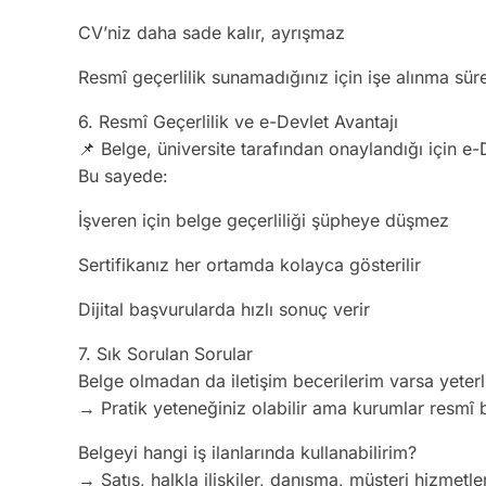
CV’niz daha sade kalır, ayrışmaz
Resmî geçerlilik sunamadığınız için işe alınma süre
6. Resmî Geçerlilik ve e-Devlet Avantajı
📌 Belge, üniversite tarafından onaylandığı için e-D
Bu sayede:
İşveren için belge geçerliliği şüpheye düşmez
Sertifikanız her ortamda kolayca gösterilir
Dijital başvurularda hızlı sonuç verir
7. Sık Sorulan Sorular
Belge olmadan da iletişim becerilerim varsa yeterl
→ Pratik yeteneğiniz olabilir ama kurumlar resmî b
Belgeyi hangi iş ilanlarında kullanabilirim?
→ Satış, halkla ilişkiler, danışma, müşteri hizmetleri