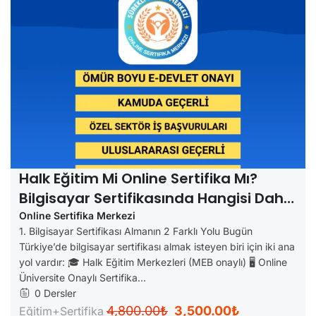
Halk Eğitim Mi Online Sertifika Mı?
Bilgisayar Sertifikasında Hangisi Daha
Avantajlı?
Online Sertifika Merkezi
1. Bilgisayar Sertifikası Almanın 2 Farklı Yolu Bugün
Türkiye’de bilgisayar sertifikası almak isteyen biri için iki ana
yol vardır: 🎓 Halk Eğitim Merkezleri (MEB onaylı) 🖥️ Online
Üniversite Onaylı Sertifika...
0 Dersler
4,800.00₺
3,500.00₺
Eğitim+Sertifika