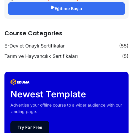
Eğitime Başla
Course Categories
E-Devlet Onaylı Sertifikalar
(55)
Tarım ve Hayvancılık Sertifikaları
(5)
Newest Template
Advertise your offline course to a wider audience with our
landing page.
Try For Free