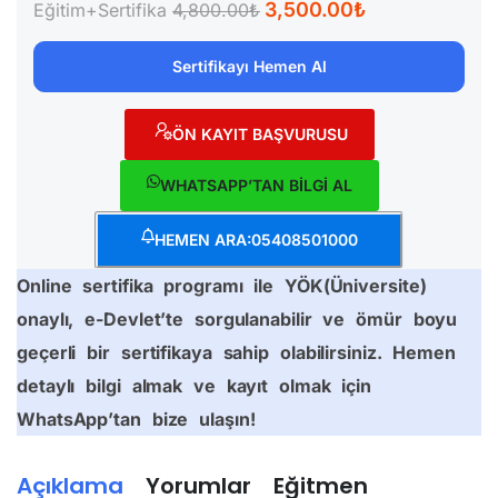
3,500.00₺
Eğitim+Sertifika
4,800.00₺
Sertifikayı Hemen Al
ÖN KAYIT BAŞVURUSU
WHATSAPP’TAN BİLGİ AL
HEMEN ARA:05408501000
Online sertifika programı ile YÖK(Üniversite)
onaylı, e-Devlet’te sorgulanabilir ve ömür boyu
geçerli bir sertifikaya sahip olabilirsiniz. Hemen
detaylı bilgi almak ve kayıt olmak için
WhatsApp’tan bize ulaşın!
Açıklama
Yorumlar
Eğitmen