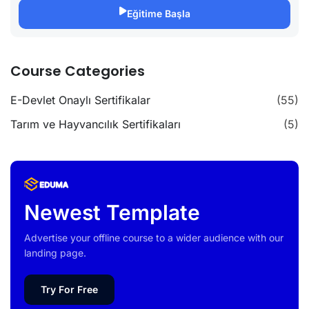
Eğitime Başla
Course Categories
E-Devlet Onaylı Sertifikalar
(55)
Tarım ve Hayvancılık Sertifikaları
(5)
Newest Template
Advertise your offline course to a wider audience with our
landing page.
Try For Free