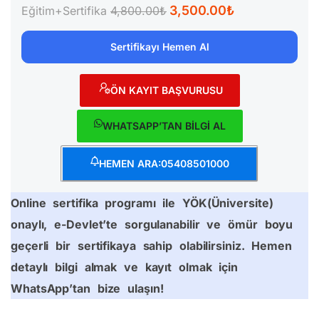
3,500.00₺
Eğitim+Sertifika
4,800.00₺
Sertifikayı Hemen Al
ÖN KAYIT BAŞVURUSU
WHATSAPP’TAN BİLGİ AL
HEMEN ARA:05408501000
Online sertifika programı ile YÖK(Üniversite)
onaylı, e-Devlet’te sorgulanabilir ve ömür boyu
geçerli bir sertifikaya sahip olabilirsiniz. Hemen
detaylı bilgi almak ve kayıt olmak için
WhatsApp’tan bize ulaşın!