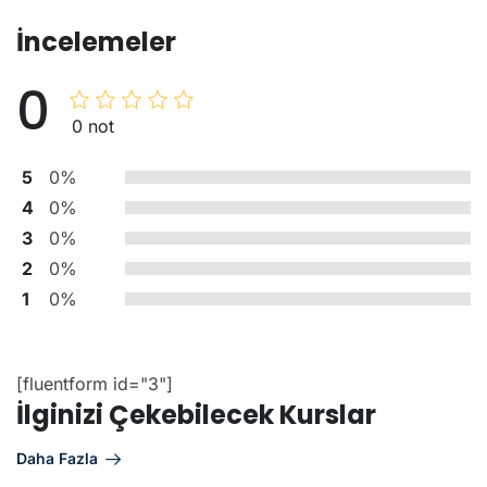
İncelemeler
0
0 not
5
0%
4
0%
3
0%
2
0%
1
0%
[fluentform id="3"]
İlginizi Çekebilecek Kurslar
Daha Fazla