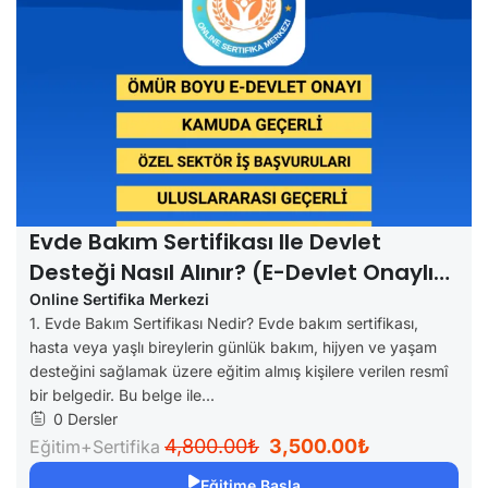
Evde Bakım Sertifikası Ile Devlet
Desteği Nasıl Alınır? (e-Devlet Onaylı
Rehber)
Online Sertifika Merkezi
1. Evde Bakım Sertifikası Nedir? Evde bakım sertifikası,
hasta veya yaşlı bireylerin günlük bakım, hijyen ve yaşam
desteğini sağlamak üzere eğitim almış kişilere verilen resmî
bir belgedir. Bu belge ile...
0 Dersler
4,800.00₺
3,500.00₺
Eğitim+Sertifika
Eğitime Başla