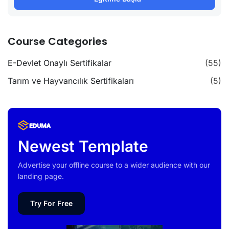
Course Categories
E-Devlet Onaylı Sertifikalar
(55)
Tarım ve Hayvancılık Sertifikaları
(5)
Newest Template
Advertise your offline course to a wider audience with our
landing page.
Try For Free