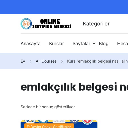
Kategoriler
Anasayfa
Kurslar
Sayfalar
Blog
Hesa
Ev
All Courses
Kurs “emlakçılık belgesi nasıl alın
emlakçılık belgesi na
Sadece bir sonuç gösteriliyor
E-Devlet Onaylı Sertifikalar