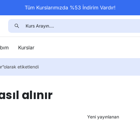
Tüm Kurslarımızda %53 İndirim Vardır!
bım
Kurslar
ır”olarak etiketlendi
sıl alınır