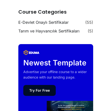
Course Categories
E-Devlet Onaylı Sertifikalar
(55)
Tarım ve Hayvancılık Sertifikaları
(5)
Newest Template
Advertise your offline course to a wider
audience with our landing page.
Try For Free