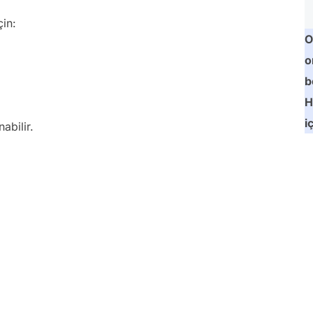
in:
O
o
b
H
i
abilir.