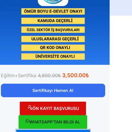
3,500.00₺
Eğitim+Sertifika
4,800.00₺
Sertifikayı Hemen Al
ÖN KAYIT BAŞVURUSU
WHATSAPP’TAN BİLGİ AL