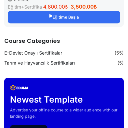
4,800.00₺
3,500.00₺
Eğitim+Sertifika
Eğitime Başla
Course Categories
E-Devlet Onaylı Sertifikalar
(55)
Tarım ve Hayvancılık Sertifikaları
(5)
Newest Template
Advertise your offline course to a wider audience with our
landing page.