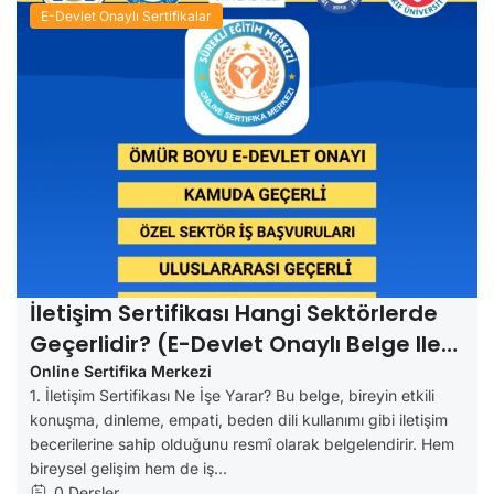
E-Devlet Onaylı Sertifikalar
İletişim Sertifikası Hangi Sektörlerde
Geçerlidir? (e-Devlet Onaylı Belge Ile
İş Fırsatları)
Online Sertifika Merkezi
1. İletişim Sertifikası Ne İşe Yarar? Bu belge, bireyin etkili
konuşma, dinleme, empati, beden dili kullanımı gibi iletişim
becerilerine sahip olduğunu resmî olarak belgelendirir. Hem
bireysel gelişim hem de iş...
0 Dersler