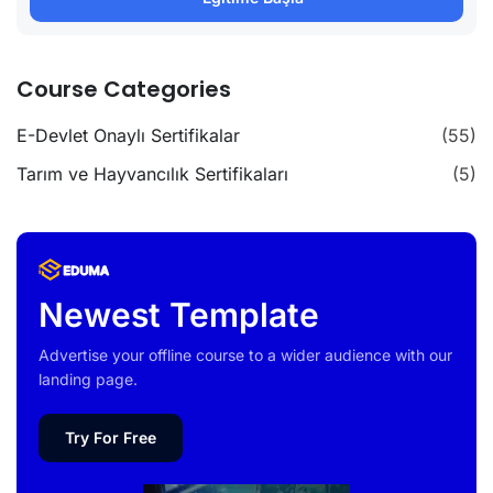
Course Categories
E-Devlet Onaylı Sertifikalar
(55)
Tarım ve Hayvancılık Sertifikaları
(5)
Newest Template
Advertise your offline course to a wider audience with our
landing page.
Try For Free