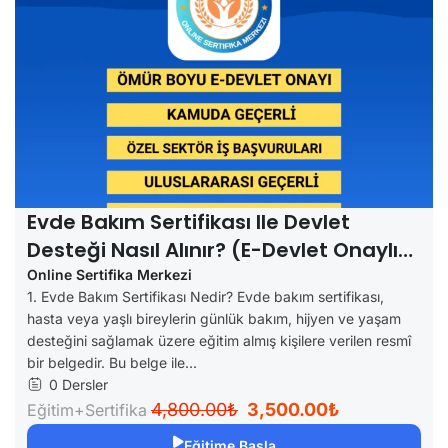
Evde Bakım Sertifikası Ile Devlet
Desteği Nasıl Alınır? (e-Devlet Onaylı
Rehber)
Online Sertifika Merkezi
1. Evde Bakım Sertifikası Nedir? Evde bakım sertifikası,
hasta veya yaşlı bireylerin günlük bakım, hijyen ve yaşam
desteğini sağlamak üzere eğitim almış kişilere verilen resmî
bir belgedir. Bu belge ile...
0 Dersler
4,800.00₺
3,500.00₺
Eğitim+Sertifika
Eğitime Başla