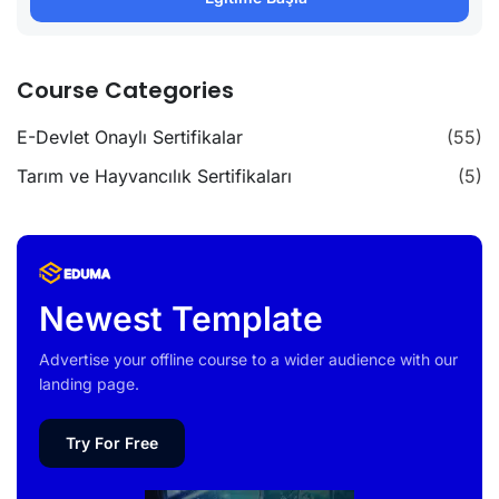
Course Categories
E-Devlet Onaylı Sertifikalar
(55)
Tarım ve Hayvancılık Sertifikaları
(5)
Newest Template
Advertise your offline course to a wider audience with our
landing page.
Try For Free