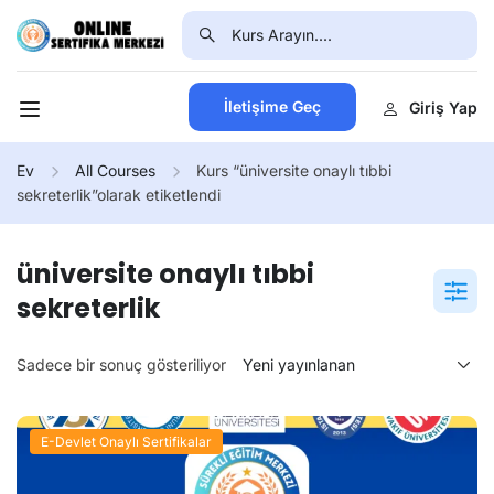
İletişime Geç
Giriş Yap
Ev
All Courses
Kurs “üniversite onaylı tıbbi
sekreterlik”olarak etiketlendi
üniversite onaylı tıbbi
sekreterlik
Sadece bir sonuç gösteriliyor
E-Devlet Onaylı Sertifikalar