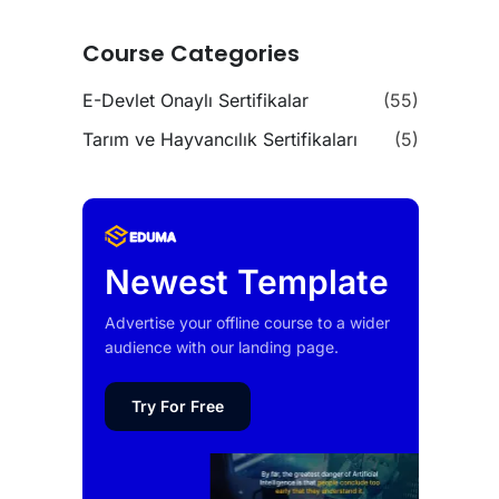
Course Categories
E-Devlet Onaylı Sertifikalar
(55)
Tarım ve Hayvancılık Sertifikaları
(5)
Newest Template
Advertise your offline course to a wider
audience with our landing page.
Try For Free