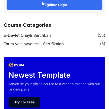
Eğitime Başla
Course Categories
E-Devlet Onaylı Sertifikalar
(55)
Tarım ve Hayvancılık Sertifikaları
(5)
Newest Template
Advertise your offline course to a wider audience with our
landing page.
Try For Free