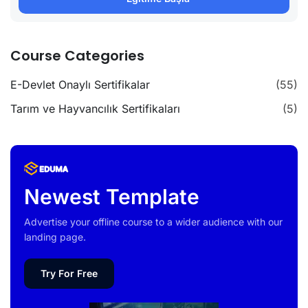
Course Categories
E-Devlet Onaylı Sertifikalar
(55)
Tarım ve Hayvancılık Sertifikaları
(5)
Newest Template
Advertise your offline course to a wider audience with our
landing page.
Try For Free