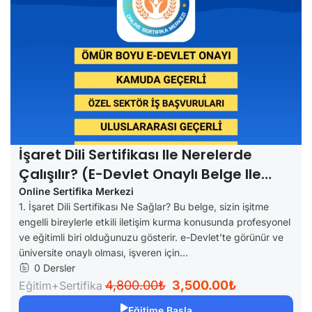
İşaret Dili Sertifikası Ile Nerelerde
Çalışılır? (e-Devlet Onaylı Belge Ile
Kariyer Fırsatları)
Online Sertifika Merkezi
1. İşaret Dili Sertifikası Ne Sağlar? Bu belge, sizin işitme
engelli bireylerle etkili iletişim kurma konusunda profesyonel
ve eğitimli biri olduğunuzu gösterir. e-Devlet’te görünür ve
üniversite onaylı olması, işveren için...
0 Dersler
4,800.00₺
3,500.00₺
Eğitim+Sertifika
Eğitime Başla