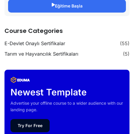
Eğitime Başla
Course Categories
E-Devlet Onaylı Sertifikalar
(55)
Tarım ve Hayvancılık Sertifikaları
(5)
Newest Template
Advertise your offline course to a wider audience with our
landing page.
Try For Free