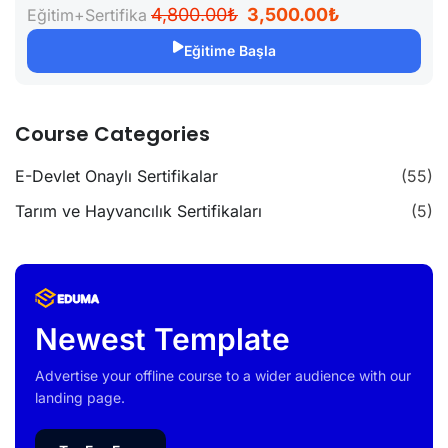
4,800.00₺
3,500.00₺
Eğitim+Sertifika
Eğitime Başla
Course Categories
E-Devlet Onaylı Sertifikalar
(55)
Tarım ve Hayvancılık Sertifikaları
(5)
Newest Template
Advertise your offline course to a wider audience with our
landing page.