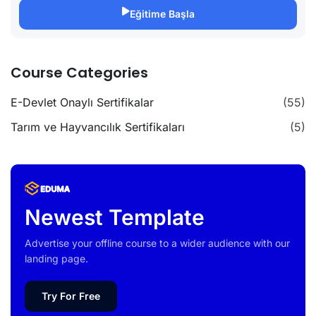
Eğitime Başla
Course Categories
E-Devlet Onaylı Sertifikalar
(55)
Tarım ve Hayvancılık Sertifikaları
(5)
Newest Template
Advertise your offline course to a wider audience with our
landing page.
Try For Free