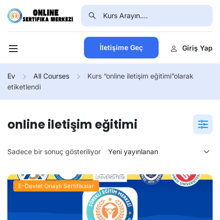
İletişime Geç
Giriş Yap
Ev
All Courses
Kurs “online iletişim eğitimi”olarak
etiketlendi
online iletişim eğitimi
Sadece bir sonuç gösteriliyor
E-Devlet Onaylı Sertifikalar