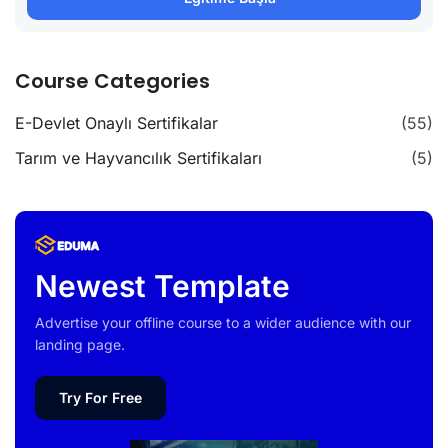
Course Categories
E-Devlet Onaylı Sertifikalar
(55)
Tarım ve Hayvancılık Sertifikaları
(5)
Newest Template
Advertise your offline course to a wider audience with our
landing page.
Try For Free