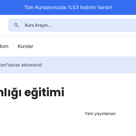
Tüm Kurslarımızda %53 İndirim Vardır!
bım
Kurslar
timi”olarak etiketlendi
lığı eğitimi