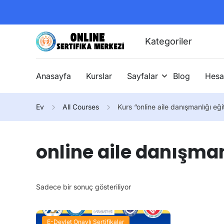
Kategoriler
Anasayfa
Kurslar
Sayfalar
Blog
Hesa
Ev
All Courses
Kurs “online aile danışmanlığı eği
online aile danışman
Sadece bir sonuç gösteriliyor
E-Devlet Onaylı Sertifikalar