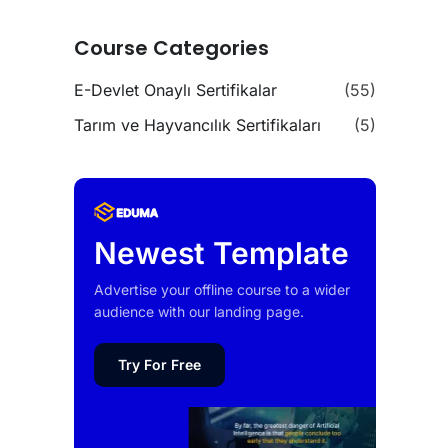
Course Categories
E-Devlet Onaylı Sertifikalar
(55)
Tarım ve Hayvancılık Sertifikaları
(5)
Newest Template
Advertise your offline course to a wider
audience with our landing page.
Try For Free