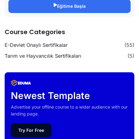
Eğitime Başla
Course Categories
E-Devlet Onaylı Sertifikalar
(55)
Tarım ve Hayvancılık Sertifikaları
(5)
Newest Template
Advertise your offline course to a wider audience with our
landing page.
Try For Free