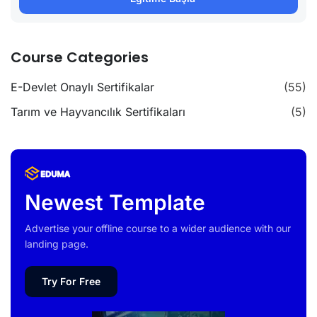
Course Categories
E-Devlet Onaylı Sertifikalar
(55)
Tarım ve Hayvancılık Sertifikaları
(5)
Newest Template
Advertise your offline course to a wider audience with our
landing page.
Try For Free