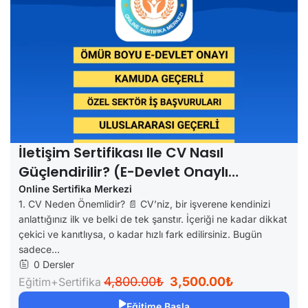
İletişim Sertifikası Ile CV Nasıl
Güçlendirilir? (e-Devlet Onaylı
Belgenin İş Başvurusuna Etkisi)
Online Sertifika Merkezi
1. CV Neden Önemlidir? 📄 CV’niz, bir işverene kendinizi
anlattığınız ilk ve belki de tek şanstır. İçeriği ne kadar dikkat
çekici ve kanıtlıysa, o kadar hızlı fark edilirsiniz. Bugün
sadece...
0 Dersler
4,800.00₺
3,500.00₺
Eğitim+Sertifika
Eğitime Başla