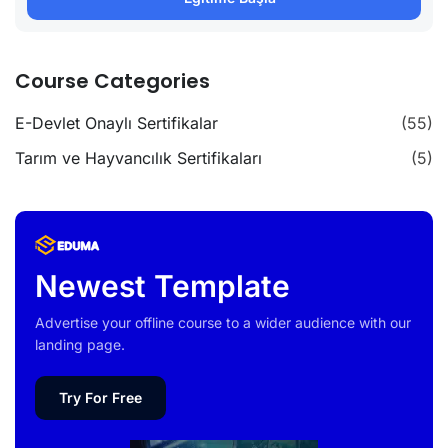
Course Categories
E-Devlet Onaylı Sertifikalar
(55)
Tarım ve Hayvancılık Sertifikaları
(5)
Newest Template
Advertise your offline course to a wider audience with our
landing page.
Try For Free