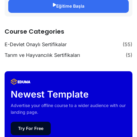
Eğitime Başla
Course Categories
E-Devlet Onaylı Sertifikalar
(55)
Tarım ve Hayvancılık Sertifikaları
(5)
Newest Template
Advertise your offline course to a wider audience with our
landing page.
Try For Free