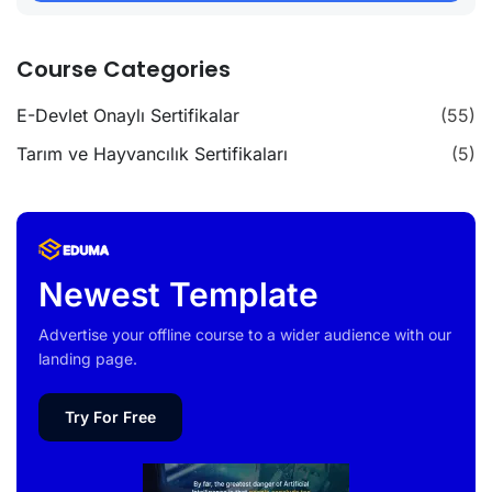
Course Categories
E-Devlet Onaylı Sertifikalar
(55)
Tarım ve Hayvancılık Sertifikaları
(5)
Newest Template
Advertise your offline course to a wider audience with our
landing page.
Try For Free