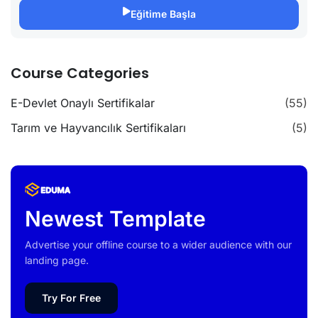
Eğitime Başla
Course Categories
E-Devlet Onaylı Sertifikalar
(55)
Tarım ve Hayvancılık Sertifikaları
(5)
Newest Template
Advertise your offline course to a wider audience with our
landing page.
Try For Free