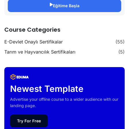
Eğitime Başla
Course Categories
E-Devlet Onaylı Sertifikalar
(55)
Tarım ve Hayvancılık Sertifikaları
(5)
Newest Template
Advertise your offline course to a wider audience with our
landing page.
Try For Free