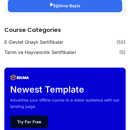
Eğitime Başla
Course Categories
E-Devlet Onaylı Sertifikalar
(55)
Tarım ve Hayvancılık Sertifikaları
(5)
Newest Template
Advertise your offline course to a wider audience with our
landing page.
Try For Free