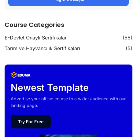
Course Categories
E-Devlet Onaylı Sertifikalar
(55)
Tarım ve Hayvancılık Sertifikaları
(5)
Newest Template
Advertise your offline course to a wider audience with our
landing page.
Try For Free