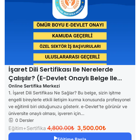
İşaret Dili Sertifikası Ile Nerelerde
Çalışılır? (e-Devlet Onaylı Belge Ile
Kariyer Fırsatları)
Online Sertifika Merkezi
1. İşaret Dili Sertifikası Ne Sağlar? Bu belge, sizin işitme
engelli bireylerle etkili iletişim kurma konusunda profesyonel
ve eğitimli biri olduğunuzu gösterir. e-Devlet’te görünür ve
üniversite onaylı olması, işveren için...
0 Dersler
4,800.00₺
3,500.00₺
Eğitim+Sertifika
Eğitime Başla