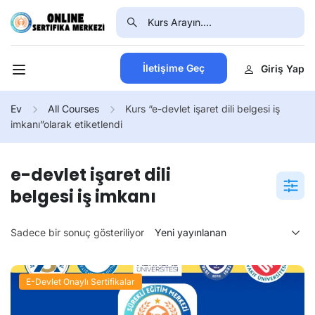
İletişime Geç
Giriş Yap
Ev
All Courses
Kurs “e-devlet işaret dili belgesi iş
imkanı”olarak etiketlendi
e-devlet işaret dili
belgesi iş imkanı
Sadece bir sonuç gösteriliyor
E-Devlet Onaylı Sertifikalar