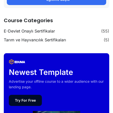
Course Categories
E-Devlet Onaylı Sertifikalar
(55)
Tarım ve Hayvancılık Sertifikaları
(5)
Newest Template
Advertise your offline course to a wider audience with our
landing page.
Try For Free