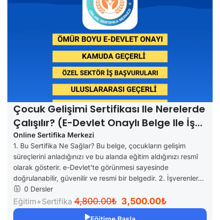
Çocuk Gelişimi Sertifikası Ile Nerelerde
Çalışılır? (e-Devlet Onaylı Belge Ile İş
Fırsatları)
Online Sertifika Merkezi
1. Bu Sertifika Ne Sağlar? Bu belge, çocukların gelişim
süreçlerini anladığınızı ve bu alanda eğitim aldığınızı resmî
olarak gösterir. e-Devlet’te görünmesi sayesinde
doğrulanabilir, güvenilir ve resmi bir belgedir. 2. İşverenler...
0 Dersler
4,800.00₺
3,500.00₺
Eğitim+Sertifika
Eğitime Başla