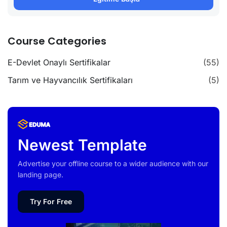
Course Categories
E-Devlet Onaylı Sertifikalar
(55)
Tarım ve Hayvancılık Sertifikaları
(5)
Newest Template
Advertise your offline course to a wider audience with our
landing page.
Try For Free