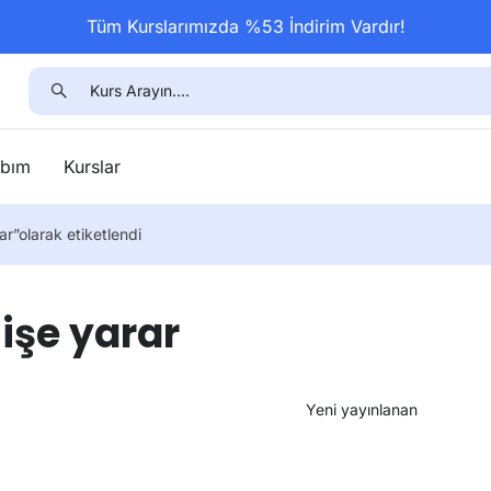
Tüm Kurslarımızda %53 İndirim Vardır!
bım
Kurslar
ar”olarak etiketlendi
 işe yarar