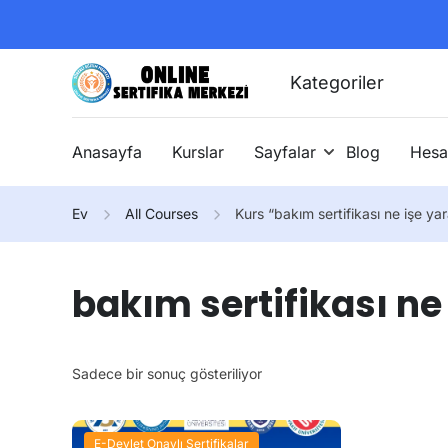
Kategoriler
Anasayfa
Kurslar
Sayfalar
Blog
Hesa
Ev
All Courses
Kurs “bakım sertifikası ne işe yar
bakım sertifikası ne
Sadece bir sonuç gösteriliyor
E-Devlet Onaylı Sertifikalar