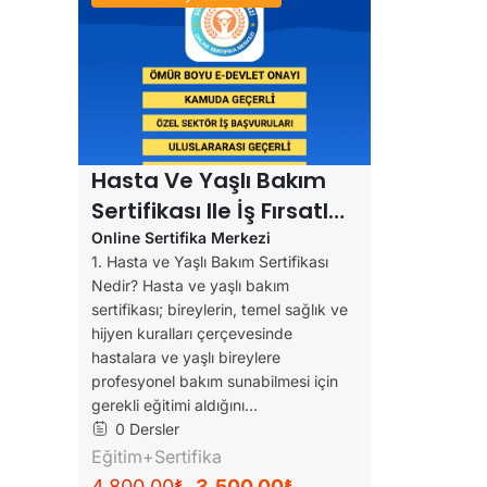
Hasta Ve Yaşlı Bakım
Sertifikası Ile İş Fırsatları
(e-Devlet Onaylı)
Online Sertifika Merkezi
1. Hasta ve Yaşlı Bakım Sertifikası
Nedir? Hasta ve yaşlı bakım
sertifikası; bireylerin, temel sağlık ve
hijyen kuralları çerçevesinde
hastalara ve yaşlı bireylere
profesyonel bakım sunabilmesi için
gerekli eğitimi aldığını...
0 Dersler
Eğitim+Sertifika
4,800.00₺
3,500.00₺