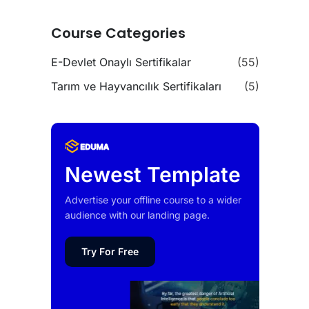
Course Categories
E-Devlet Onaylı Sertifikalar
(55)
Tarım ve Hayvancılık Sertifikaları
(5)
Newest Template
Advertise your offline course to a wider
audience with our landing page.
Try For Free