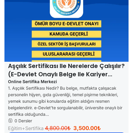
Aşçılık Sertifikası Ile Nerelerde Çalışılır?
(e-Devlet Onaylı Belge Ile Kariyer
Fırsatları)
Online Sertifika Merkezi
1. Aşçılık Sertifikası Nedir? Bu belge, mutfakta çalışacak
personelin hijyen, gıda güvenliği, temel pişirme teknikleri,
yemek sunumu gibi konularda eğitim aldığını resmen
belgelendirir. e-Devlet’te sorgulanabilir, üniversite onaylı bir
sertifika olduğunda...
0 Dersler
4,800.00₺
3,500.00₺
Eğitim+Sertifika