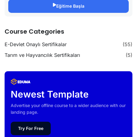
Eğitime Başla
Course Categories
E-Devlet Onaylı Sertifikalar
(55)
Tarım ve Hayvancılık Sertifikaları
(5)
Newest Template
Advertise your offline course to a wider audience with our
landing page.
Try For Free