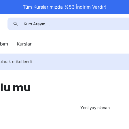
Tüm Kurslarımızda %53 İndirim Vardır!
bım
Kurslar
olarak etiketlendi
nlu mu