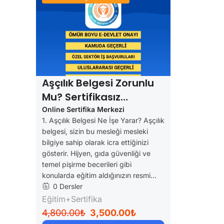
Aşçılık Belgesi Zorunlu
Mu? Sertifikasız
Çalışmak Yasak Mı?
Online Sertifika Merkezi
1. Aşçılık Belgesi Ne İşe Yarar? Aşçılık
(2025 Güncel Mevzuat)
belgesi, sizin bu mesleği mesleki
bilgiye sahip olarak icra ettiğinizi
gösterir. Hijyen, gıda güvenliği ve
temel pişirme becerileri gibi
konularda eğitim aldığınızın resmi...
0 Dersler
Eğitim+Sertifika
4,800.00₺
3,500.00₺