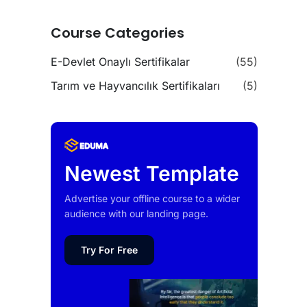
Course Categories
E-Devlet Onaylı Sertifikalar
(55)
Tarım ve Hayvancılık Sertifikaları
(5)
Newest Template
Advertise your offline course to a wider
audience with our landing page.
Try For Free