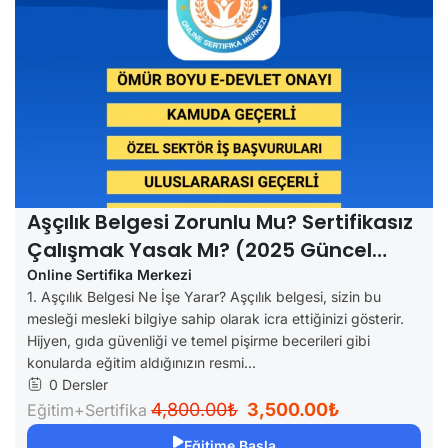
Aşçılık Belgesi Zorunlu Mu? Sertifikasız
Çalışmak Yasak Mı? (2025 Güncel
Mevzuat)
Online Sertifika Merkezi
1. Aşçılık Belgesi Ne İşe Yarar? Aşçılık belgesi, sizin bu
mesleği mesleki bilgiye sahip olarak icra ettiğinizi gösterir.
Hijyen, gıda güvenliği ve temel pişirme becerileri gibi
konularda eğitim aldığınızın resmi...
0 Dersler
4,800.00₺
3,500.00₺
Eğitim+Sertifika
Eğitime Başla