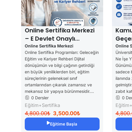
[fluentform id="3"]
İlginizi Çekebilecek Kurslar
Online Sertifika Merkezi
Kamu
– E Devlet Onaylı
Geçer
Sertifikalar
Sertif
Online Sertifika Merkezi
Online S
Online Sertifika Programları: Geleceğin
Üniversit
Geçer
Eğitim ve Kariyer Rehberi Dijital
Ne İşe Y
dönüşümün ve bilgi çağının getirdiği
Günümüzd
en büyük yeniliklerden biri, eğitim
sadece b