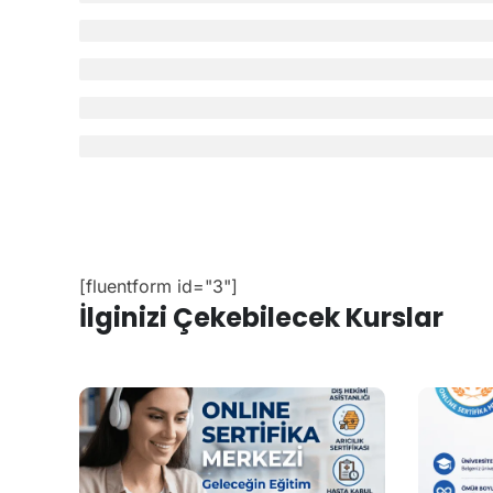
5
0%
4
100%
3
0%
2
0%
1
0%
Musteri_yorumlari
Ayşe Yılmaz
Hoca çok ilgiliydi, teşekkürler.