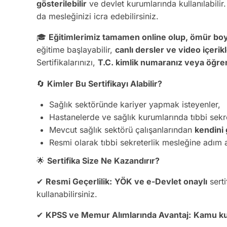
gösterilebilir
ve devlet kurumlarında kullanılabilir
da mesleğinizi icra edebilirsiniz.
🎓
Eğitimlerimiz tamamen online olup, ömür boy
eğitime başlayabilir,
canlı dersler ve video içerik
Sertifikalarınızı,
T.C. kimlik numaranız veya öğren
🔄
Kimler Bu Sertifikayı Alabilir?
Sağlık sektöründe kariyer yapmak isteyenler,
Hastanelerde ve sağlık kurumlarında tıbbi sekre
Mevcut sağlık sektörü çalışanlarından
kendini 
Resmi olarak tıbbi sekreterlik mesleğine adım 
🌟
Sertifika Size Ne Kazandırır?
✔
Resmi Geçerlilik:
YÖK ve e-Devlet onaylı
serti
kullanabilirsiniz.
✔
KPSS ve Memur Alımlarında Avantaj:
Kamu ku