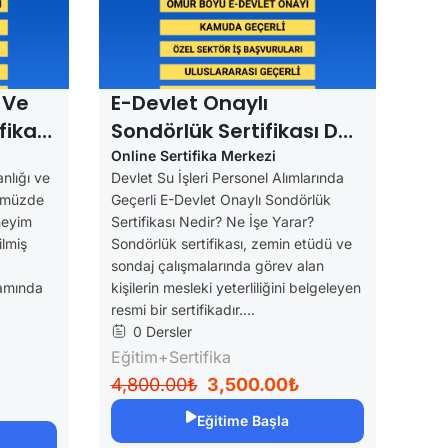
Daha Fazla
 Ve
E-Devlet Onaylı
fikası
Sondörlük Sertifikası DSİ
Ve
Alımlarında Geçerli
Online Sertifika Merkezi
nlığı ve
Devlet Su İşleri Personel Alımlarında
nümüzde
Geçerli E-Devlet Onaylı Sondörlük
neyim
Sertifikası Nedir? Ne İşe Yarar?
ilmiş
Sondörlük sertifikası, zemin etüdü ve