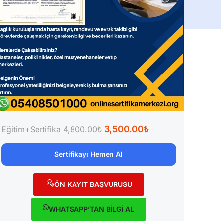
3,500.00₺
Eğitim+Sertifika
4,800.00₺
Sertifikayı Hemen Al
ÖN KAYIT BAŞVURUSU
WHATSAPP’TAN BİLGİ AL