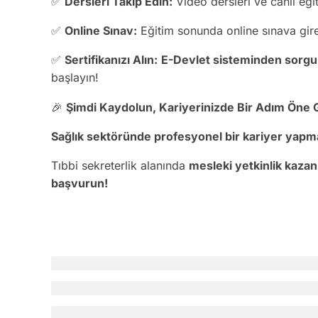
✅
Dersleri Takip Edin:
Video dersleri ve canlı eği
✅
Online Sınav:
Eğitim sonunda online sınava gire
✅
Sertifikanızı Alın:
E-Devlet sisteminden sorgula
başlayın!
🎉
Şimdi Kaydolun, Kariyerinizde Bir Adım Öne 
Sağlık sektöründe profesyonel bir kariyer yapmak 
Tıbbi sekreterlik alanında
mesleki yetkinlik kaza
başvurun!
İncelemeler
4
1 not