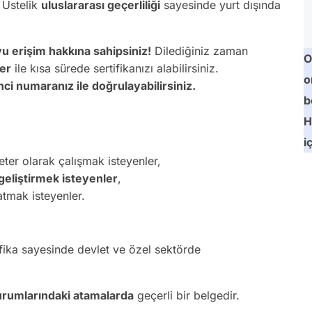
. Üstelik
uluslararası geçerliliği
sayesinde yurt dışında
u erişim hakkına sahipsiniz!
Dilediğiniz zaman
O
ler
ile kısa sürede sertifikanızı alabilirsiniz.
o
ci numaranız ile doğrulayabilirsiniz.
b
H
i
ter olarak çalışmak isteyenler,
geliştirmek isteyenler
,
atmak isteyenler.
fika sayesinde devlet ve özel sektörde
rumlarındaki atamalarda
geçerli bir belgedir.