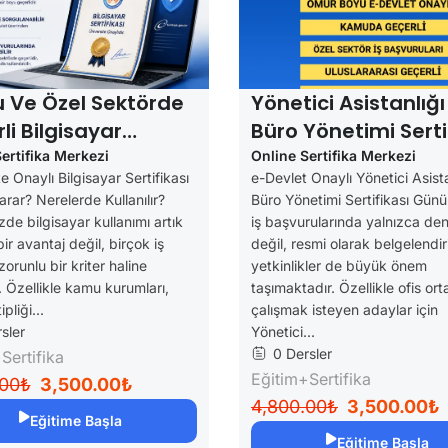
E-Devlet Onaylı Sertifikalar
 Ve Özel Sektörde
Yönetici Asistanlığı
li Bilgisayar
Büro Yönetimi Serti
ikası (Katiplikte
( YSK Alımlarında 
ertifika Merkezi
Online Sertifika Merkezi
e Onaylı Bilgisayar Sertifikası
e-Devlet Onaylı Yönetici Asista
li)
Özellerde Geçerli)
arar? Nerelerde Kullanılır?
Büro Yönetimi Sertifikası Gü
e bilgisayar kullanımı artık
iş başvurularında yalnızca de
ir avantaj değil, birçok iş
değil, resmi olarak belgelendir