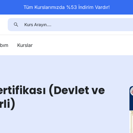
Tüm Kurslarımızda %53 İndirim Vardır!
bım
Kurslar
rtifikası (Devlet ve
li)