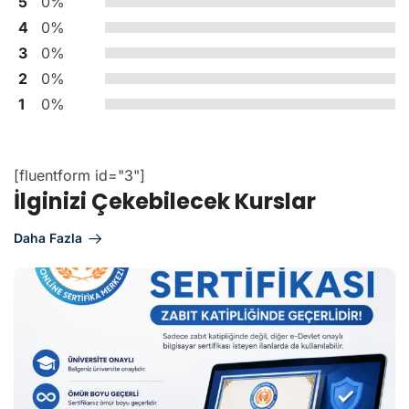
5
0%
4
0%
3
0%
2
0%
1
0%
[fluentform id="3"]
İlginizi Çekebilecek Kurslar
Daha Fazla