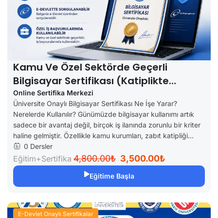
Kamu Ve Özel Sektörde Geçerli
Bilgisayar Sertifikası (Katiplikte
Geçerli)
Online Sertifika Merkezi
Üniversite Onaylı Bilgisayar Sertifikası Ne İşe Yarar?
Nerelerde Kullanılır? Günümüzde bilgisayar kullanımı artık
sadece bir avantaj değil, birçok iş ilanında zorunlu bir kriter
haline gelmiştir. Özellikle kamu kurumları, zabıt katipliği...
0 Dersler
4,800.00₺
3,500.00₺
Eğitim+Sertifika
Eğitime Başla
E-Devlet Onaylı Sertifikalar