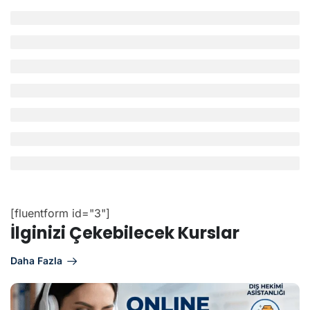
İncelemeler
0
0 not
5
0%
4
0%
3
0%
2
0%
1
0%
[fluentform id="3"]
İlginizi Çekebilecek Kurslar
Daha Fazla