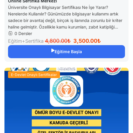
Bilgisayar Sertifikası (Katiplikte
Geçerli)
Online Sertifika Merkezi
Üniversite Onaylı Bilgisayar Sertifikası Ne İşe Yarar?
Nerelerde Kullanılır? Günümüzde bilgisayar kullanımı artık
sadece bir avantaj değil, birçok iş ilanında zorunlu bir kriter
haline gelmiştir. Özellikle kamu kurumları, zabıt katipliği...
0 Dersler
4,800.00₺
3,500.00₺
Eğitim+Sertifika
Eğitime Başla
E-Devlet Onaylı Sertifikalar