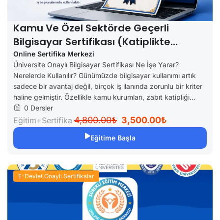
Kamu Ve Özel Sektörde Geçerli
Bilgisayar Sertifikası (Katiplikte
Geçerli)
Online Sertifika Merkezi
Üniversite Onaylı Bilgisayar Sertifikası Ne İşe Yarar?
Nerelerde Kullanılır? Günümüzde bilgisayar kullanımı artık
sadece bir avantaj değil, birçok iş ilanında zorunlu bir kriter
haline gelmiştir. Özellikle kamu kurumları, zabıt katipliği...
0 Dersler
4,800.00₺
3,500.00₺
Eğitim+Sertifika
Eğitime Başla
E-Devlet Onaylı Sertifikalar