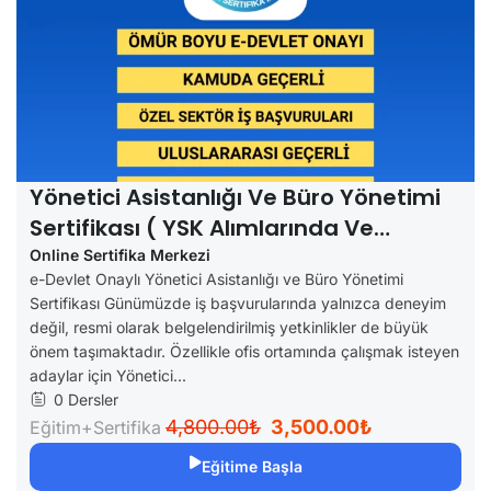
Yönetici Asistanlığı Ve Büro Yönetimi
Sertifikası ( YSK Alımlarında Ve
Özellerde Geçerli)
Online Sertifika Merkezi
e-Devlet Onaylı Yönetici Asistanlığı ve Büro Yönetimi
Sertifikası Günümüzde iş başvurularında yalnızca deneyim
değil, resmi olarak belgelendirilmiş yetkinlikler de büyük
önem taşımaktadır. Özellikle ofis ortamında çalışmak isteyen
adaylar için Yönetici...
0 Dersler
4,800.00₺
3,500.00₺
Eğitim+Sertifika
Eğitime Başla