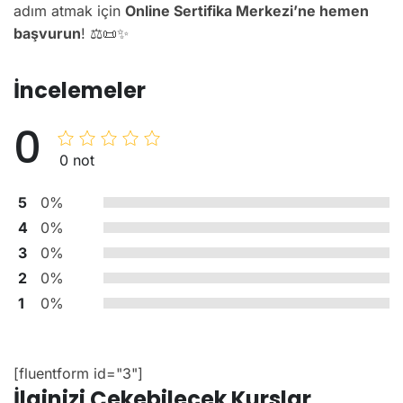
adım atmak için
Online Sertifika Merkezi’ne hemen
başvurun
! ⚖️📜✨
İncelemeler
0
0 not
5
0%
4
0%
3
0%
2
0%
1
0%
[fluentform id="3"]
İlginizi Çekebilecek Kurslar