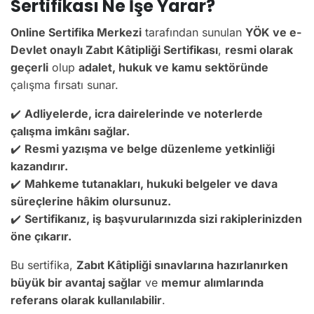
Sertifikası Ne İşe Yarar?
Online Sertifika Merkezi
tarafından sunulan
YÖK ve e-
Devlet onaylı Zabıt Kâtipliği Sertifikası
,
resmi olarak
geçerli
olup
adalet, hukuk ve kamu sektöründe
çalışma fırsatı sunar.
✔️
Adliyelerde, icra dairelerinde ve noterlerde
çalışma imkânı sağlar.
✔️
Resmi yazışma ve belge düzenleme yetkinliği
kazandırır.
✔️
Mahkeme tutanakları, hukuki belgeler ve dava
süreçlerine hâkim olursunuz.
✔️
Sertifikanız, iş başvurularınızda sizi rakiplerinizden
öne çıkarır.
Bu sertifika,
Zabıt Kâtipliği sınavlarına hazırlanırken
büyük bir avantaj sağlar
ve
memur alımlarında
referans olarak kullanılabilir
.