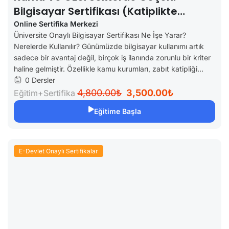
Bilgisayar Sertifikası (Katiplikte
Geçerli)
Online Sertifika Merkezi
Üniversite Onaylı Bilgisayar Sertifikası Ne İşe Yarar?
Nerelerde Kullanılır? Günümüzde bilgisayar kullanımı artık
sadece bir avantaj değil, birçok iş ilanında zorunlu bir kriter
haline gelmiştir. Özellikle kamu kurumları, zabıt katipliği...
0 Dersler
4,800.00₺
3,500.00₺
Eğitim+Sertifika
Eğitime Başla
E-Devlet Onaylı Sertifikalar