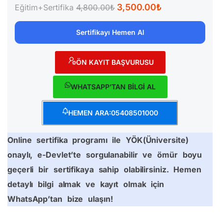
3,500.00₺
Eğitim+Sertifika
4,800.00₺
Sertifikayı Hemen Al
ÖN KAYIT BAŞVURUSU
WHATSAPP’TAN BİLGİ AL
HEMEN ARA:05408501000
Online sertifika programı ile YÖK(Üniversite)
onaylı, e-Devlet’te sorgulanabilir ve ömür boyu
geçerli bir sertifikaya sahip olabilirsiniz. Hemen
detaylı bilgi almak ve kayıt olmak için
WhatsApp’tan bize ulaşın!