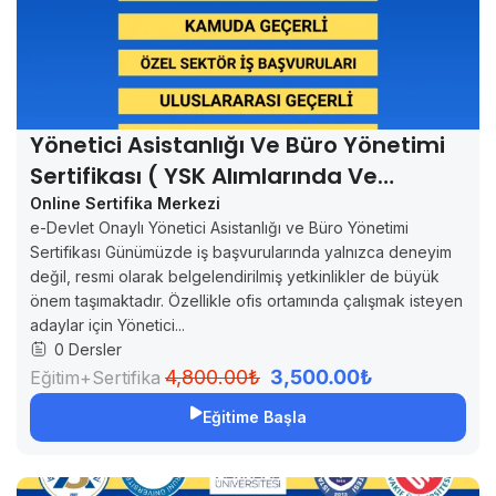
Yönetici Asistanlığı Ve Büro Yönetimi
Sertifikası ( YSK Alımlarında Ve
Özellerde Geçerli)
Online Sertifika Merkezi
e-Devlet Onaylı Yönetici Asistanlığı ve Büro Yönetimi
Sertifikası Günümüzde iş başvurularında yalnızca deneyim
değil, resmi olarak belgelendirilmiş yetkinlikler de büyük
önem taşımaktadır. Özellikle ofis ortamında çalışmak isteyen
adaylar için Yönetici...
0 Dersler
4,800.00₺
3,500.00₺
Eğitim+Sertifika
Eğitime Başla