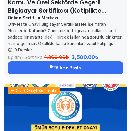
Kamu Ve Özel Sektörde Geçerli
Bilgisayar Sertifikası (Katiplikte
Geçerli)
Online Sertifika Merkezi
Üniversite Onaylı Bilgisayar Sertifikası Ne İşe Yarar?
Nerelerde Kullanılır? Günümüzde bilgisayar kullanımı artık
sadece bir avantaj değil, birçok iş ilanında zorunlu bir kriter
haline gelmiştir. Özellikle kamu kurumları, zabıt katipliği...
0 Dersler
4,800.00₺
3,500.00₺
Eğitim+Sertifika
Eğitime Başla
E-Devlet Onaylı Sertifikalar