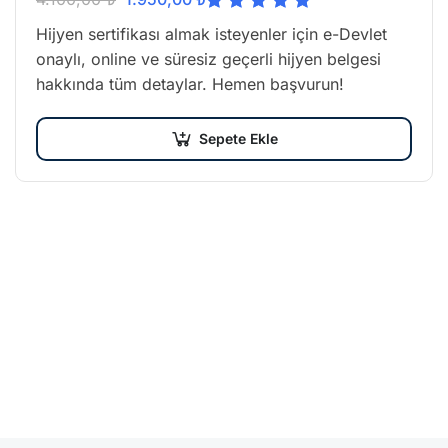
üzerinden
Hijyen sertifikası almak isteyenler için e-Devlet
5.00
oy
onaylı, online ve süresiz geçerli hijyen belgesi
aldı
hakkında tüm detaylar. Hemen başvurun!
Sepete Ekle