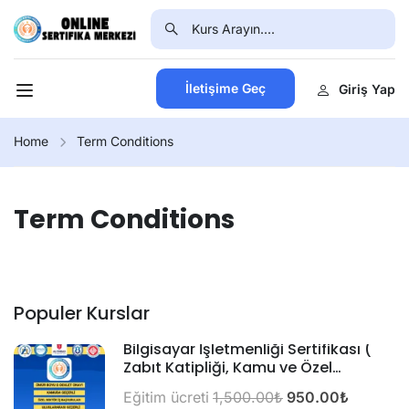
İletişime Geç
Giriş Yap
Home
Term Conditions
Term Conditions
Populer Kurslar
Bilgisayar İşletmenliği Sertifikası (
Zabıt Katipliği, Kamu ve Özel
Alımlarda Geçerli)
Eğitim ücreti
1,500.00₺
950.00₺